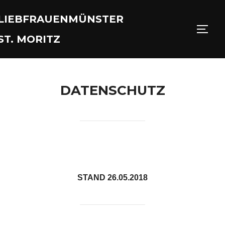
Skip
LIEBFRAUENMÜNSTER
to
TOGG
content
ST. MORITZ
DATENSCHUTZ
STAND 26.05.2018