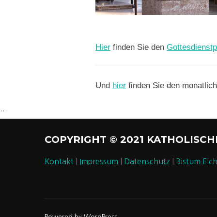
Hier
finden Sie den
Gottesdienstp
Und
hier
finden Sie den monatlic
…
COPYRIGHT © 2021 KATHOLISC
Kontakt
|
Impressum
|
Datenschutz
|
Bistum Eich