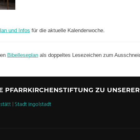
lan und Infos
für die aktuelle Kalenderwoche.
hen
Bibelleseplan
als doppeltes Lesezeichen zum Ausschneid
HE PFARRKIRCHENSTIFTUNG ZU UNSERER
stätt
|
Stadt Ingolstadt